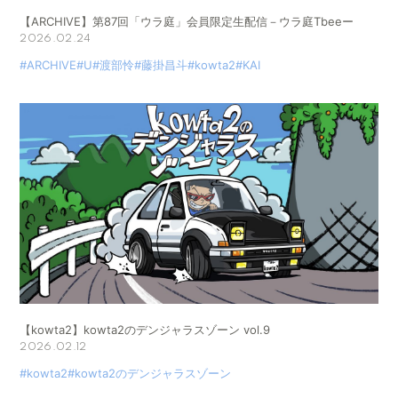
【ARCHIVE】第87回「ウラ庭」会員限定生配信－ウラ庭Tbeeー
2026.02.24
#ARCHIVE
#U
#渡部怜
#藤掛昌斗
#kowta2
#KAI
【kowta2】kowta2のデンジャラスゾーン vol.9
2026.02.12
#kowta2
#kowta2のデンジャラスゾーン