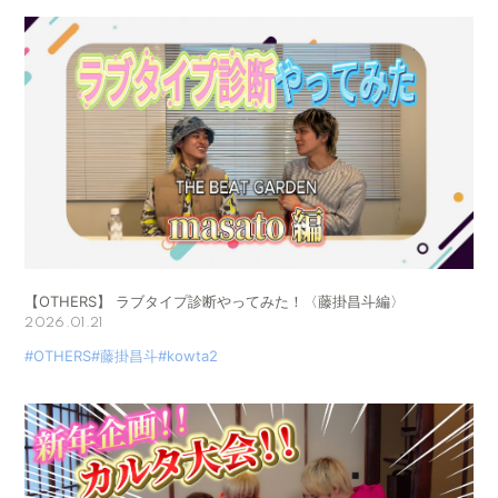
【OTHERS】 ラブタイプ診断やってみた！〈藤掛昌斗編〉
2026.01.21
#OTHERS
#藤掛昌斗
#kowta2