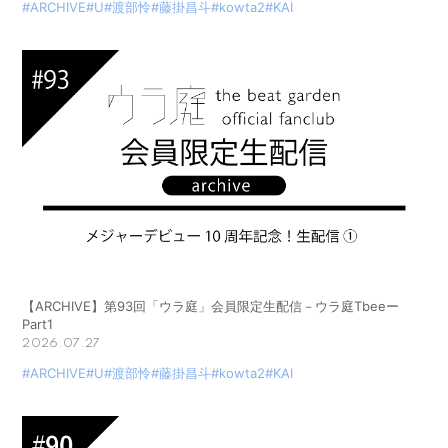
#ARCHIVE
#U
#渡部怜
#藤掛昌斗
#kowta2
#KAI
【ARCHIVE】第93回「ウラ庭」会員限定生配信－ウラ庭Tbeeー
Part1
2026.07.27
#ARCHIVE
#U
#渡部怜
#藤掛昌斗
#kowta2
#KAI