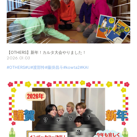
【OTHERS】新年！カルタ大会やりました！
2026.01.03
#OTHERS
#U
#渡部怜
#藤掛昌斗
#kowta2
#KAI