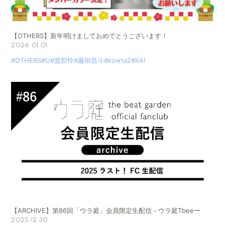
【OTHERS】新年明けましておめでとうございます！
2026.01.01
#OTHERS
#U
#渡部怜
#藤掛昌斗
#kowta2
#KAI
【ARCHIVE】第86回「ウラ庭」会員限定生配信－ウラ庭Tbeeー
2025.12.30