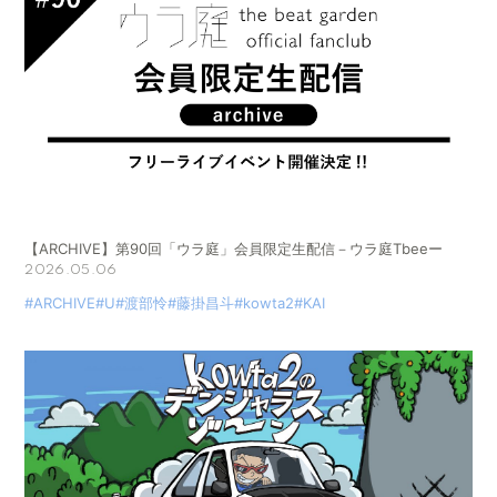
【ARCHIVE】第90回「ウラ庭」会員限定生配信－ウラ庭Tbeeー
2026.05.06
#ARCHIVE
#U
#渡部怜
#藤掛昌斗
#kowta2
#KAI