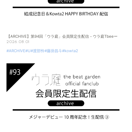
【ARCHIVE】第94回「ウラ庭」会員限定生配信－ウラ庭Tbeeー
2026.08.01
#ARCHIVE
#U
#渡部怜
#藤掛昌斗
#kowta2