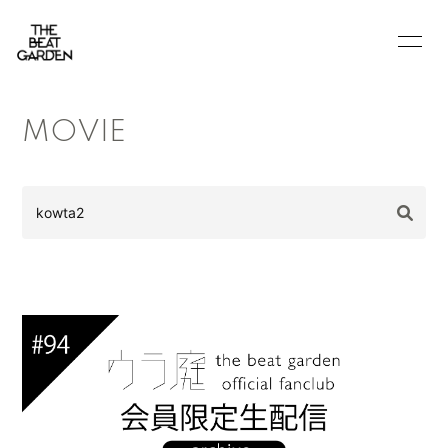
HOME
INFORMATION
MOVIE
BLOG
MOVIE
RADIO
PHOTO
Q&A
会員登録
ログイン